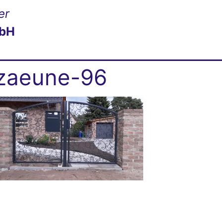
er
mbH
zaeune-96