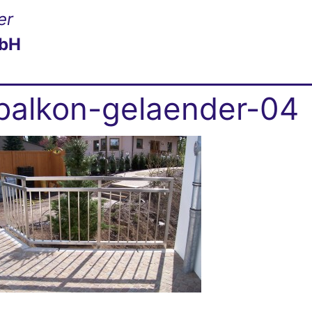
er
mbH
balkon-gelaender-04